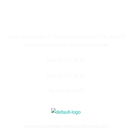
Av. de la Asuncion, 7, Centro Comercial FILTON, local 6,
Los Balcones 03186 Torrevieja, Alicante
Mov. 645 50 88 65
Mov. 653 56 40 41
Tel. 965 89 90 85
beautysalonemperatriz.com@gmail.com